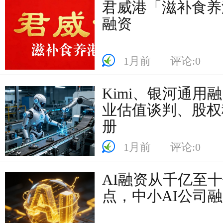
君威港「滋补食养
融资
1月前
评论:0
Kimi、银河通用
业估值谈判、股权
册
1月前
评论:0
AI融资从千亿至
点，中小AI公司