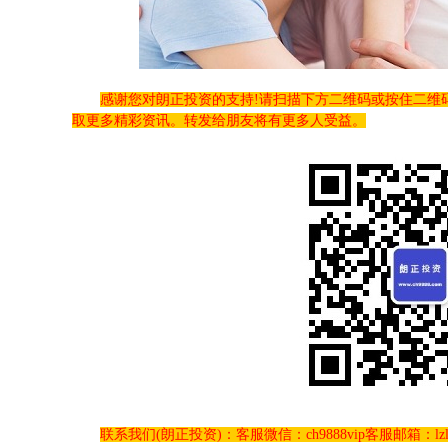
感谢您对朗正投资的支持!请扫描下方二维码或按住二维
取更多精彩资讯。转发给朋友将有更多人受益。
联系我们(朗正投资)：客服微信：ch9888vip客服邮箱：lzl@