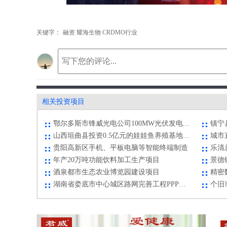
关键字：
融资 耀海生物 CRDMO行业
酒泉都市生态农业博览园建设项目
精密
湖南省娄底市中心城区路网完善工程PPP项目
个旧
华亭工业园中小企业孵化基地建设项目
贞丰县茶旅一体化项目
凤凰
高新区集成电路产业园项目
河南
大宗商品物流项目
青海
相关投资项目
鄂尔多斯市锋威光电公司100MW光伏发电项目
镇宁
山西垣曲县投资0.5亿元的娃娃鱼养殖基地项目
城市
贵阳高新区手机、平板电脑等智能终端制造
乐清
年产20万吨功能饮料加工生产项目
景德
酒泉都市生态农业博览园建设项目
精密
湖南省娄底市中心城区路网完善工程PPP项目
个旧
华亭工业园中小企业孵化基地建设项目
贞丰县茶旅一体化项目
凤凰
高新区集成电路产业园项目
河南
大宗商品物流项目
青海