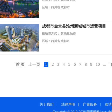
区域：四川省 成都市
成都市金堂县淮州新城城市运营项目
投融资方式：
其他投融资
区域：四川省 成都市
首 页
上一页
1
2
3
4
5
6
7
8
9
10
...
关于我们
|
法律声明
|
广告服务
|
友情
Copyright © 2012-2026 朗正投资/www.