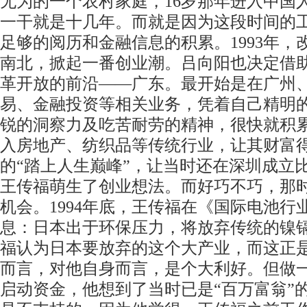
无为的一个农村家庭，16岁那年进入中国
一干就是十几年。而就是因为这段时间的
足够的阅历和金融信息的积累。1993年
南北，掀起一番创业潮。吕向阳也决定借
革开放的前沿——广东。最开始是在广州
易、金融投资等相关业务，凭着自己精明
锐的洞察力及吃苦耐劳的精神，很快就积
入房地产、纺织品等传统行业，让其财富
的“踏上人生巅峰”，让当时还在深圳成立
王传福萌生了创业想法。而好巧不巧，那时
机会。1994年底，王传福在《国际电池行
息：日本出于环保压力，将放弃传统的镍
福认为日本要放弃的这个大产业，而这正是
而言，对他自身而言，是个大利好。但做
启动资金，他想到了当时已是“百万富翁”