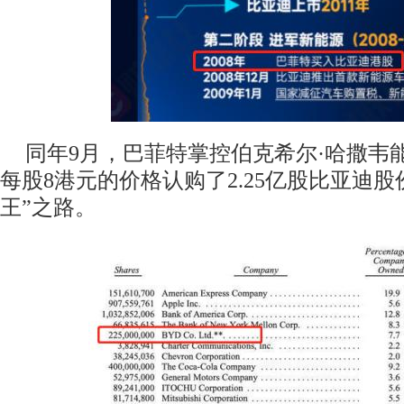
同年9月，巴菲特掌控伯克希尔·哈撒韦
每股8港元的价格认购了2.25亿股比亚迪
王”之路。