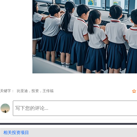
高新区液晶显示模组项目
永嘉县职教中心
年产20万吨多元素中微量元素有机复混肥生产线建设项目
古浪县体育馆建
关键字：
比亚迪，投资，王传福
南明区众创大厦项目
湖南省宁乡经开区妇孕婴卫生护理用品产业园招商项目
上海贵金属交易
陕西省宝鸡市凤翔县中医医院康复医养中心项目
大数据计算中心
红塔区高鲁山生态休闲文化旅游园项目
正大街西段地下
云岩区电商产业园招商项目
来凤“凤菊”提取物系列产品开发项目
生物发电项目
相关投资项目