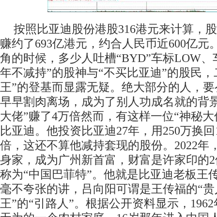
按照比亚迪股份港股316港元来计算，
赚约了693亿港元，约合人民币近600亿
角的时候，多少人吐槽“BYD”车标LOW、
年不减持”的股神与“不买比亚迪”的股民，
王”的登基而显露无疑。绝大部分的人，要
早早割肉离场，成为了别人功成名就的背景
大佬”赚了4万倍然而，有这样一位“神秘大
比亚迪。他投资比亚迪27年，用250万换回1
倍，这还不算他减持套现的股份。2022年，
身家，成为广州新首富，财富是许家印的
称为“中国巴菲特”。他就是比亚迪老板王
毫不夸张的讲，吕向阳可谓是王传福的“贵
王”的“引路人”。根据公开资料显示，196