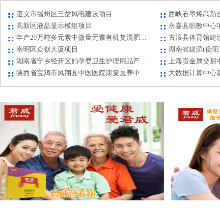
河南省焦作市博爱县中原LNG综合服务平台项目
商业（村镇）银
遵义市播州区三岔风电建设项目
西峡石墨烯高新
高新区液晶显示模组项目
永嘉县职教中心
年产20万吨多元素中微量元素有机复混肥生产线建设项目
古浪县体育馆建
南明区众创大厦项目
湖南省宁乡经开区妇孕婴卫生护理用品产业园招商项目
上海贵金属交易
陕西省宝鸡市凤翔县中医医院康复医养中心项目
大数据计算中心
红塔区高鲁山生态休闲文化旅游园项目
正大街西段地下
云岩区电商产业园招商项目