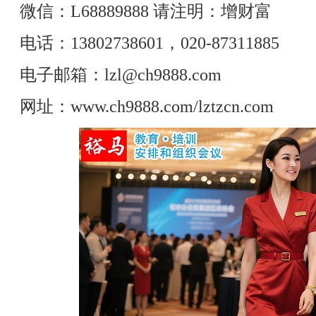
微信：L68889888 请注明：增财富
电话：13802738601，020-87311885
电子邮箱：lzl@ch9888.com
网址：www.ch9888.com/lztzcn.com