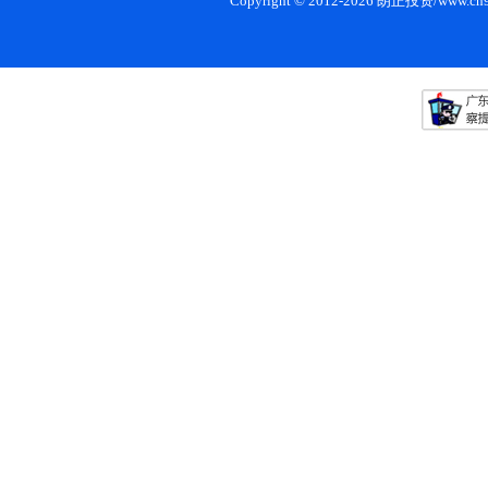
Copyright © 2012-2026 朗正投资/www.