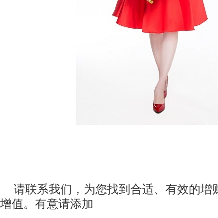
请联系我们，为您找到合适、有效的增
增值。有意请添加