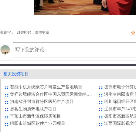
凭祥边境经济合作区中国东盟国际商业综合体项目
河南省南阳市唐
河南省开封市祥符区医药生产项目
关键字：
财智时代，倍增财富
息县生物质热电联产项目
平顶山市新华区保障房项目
德阳市高新区航
绵阳市涪城区软件产业园项目
江西国际影视文
南北运河两岸RW－09地块项目
德江县傩文化旅
福建省平潭高新产业园电子信息产业创业孵化基地项目
那坡县德孚森林
年产2万吨马铃薯淀粉加工项目
龙凤山乡村旅游
相关投资项目
北票市电子商务产业园项目
智能手机系统级芯片研发生产基地项目
德兴市电子计算
凭祥边境经济合作区中国东盟国际商业综合体项目
河南省南阳市唐
河南省开封市祥符区医药生产项目
息县生物质热电联产项目
平顶山市新华区保障房项目
德阳市高新区航
绵阳市涪城区软件产业园项目
江西国际影视文
南北运河两岸RW－09地块项目
德江县傩文化旅