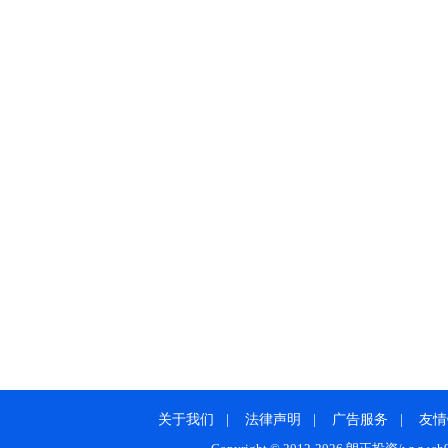
关于我们
|
法律声明
|
广告服务
|
友情