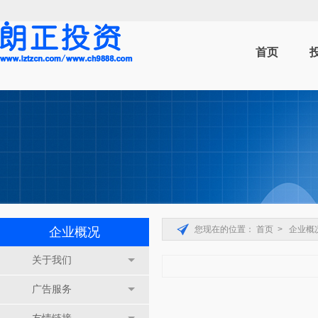
首页
您现在的位置：
首页 >
企业概
企业概况
关于我们
广告服务