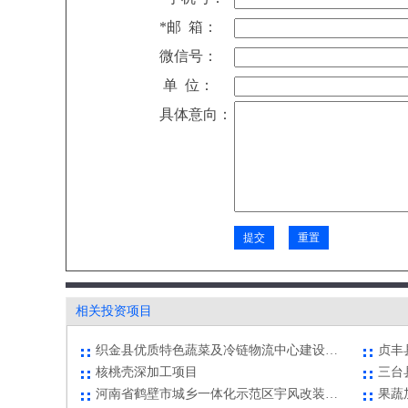
*邮 箱：
微信号：
单 位：
具体意向：
河南省鹤壁市城乡一体化示范区宇风改装汽车产业园区对外合作项目
果蔬
贵州普安至兴义一级公路项目
清真
绵阳高新区全球首款3G +WiFi版双向 可视通话网络安防摄像机项目
中国
陕西省商洛市山阳县磨沟水库枢纽工程项目
有色
高档香杉板式家具五金配件生产项目
隆回
江城县生物药材加工厂建设
北海
羊木铁路集装箱物流中心建设项目
相关投资项目
河南信阳上天梯管理区年产3万吨有机膨润土加工项目
赫优
织金县优质特色蔬菜及冷链物流中心建设项目
贞丰
核桃壳深加工项目
三台
河南省鹤壁市城乡一体化示范区宇风改装汽车产业园区对外合作项目
果蔬