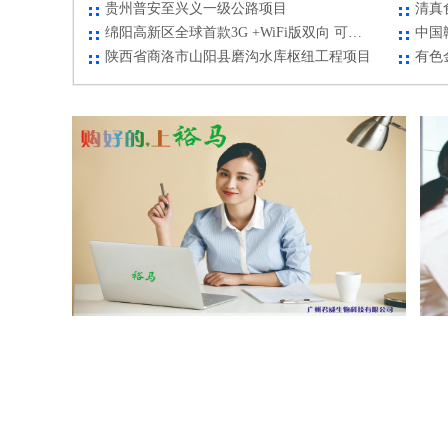
贵州普安至兴义一级公路项目
清真
绵阳高新区全球首款3G +WiFi版双向 可视通话网络安防摄像机项目
中国
陕西省商洛市山阳县磨沟水库枢纽工程项目
有色
高档香杉板式家具五金配件生产项目
隆回
江城县生物药材加工厂建设
北海
羊木铁路集装箱物流中心建设项目