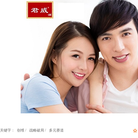
公主岭市地理信息科技产业园建设项目
5万套/年家具生产项目
澄江县生命健康
关键字：
创维 /
战略破局 /
多元赛道
贵港市港北区年产10亿瓦时电动车锂电池生产项目
陕西省宝鸡市金