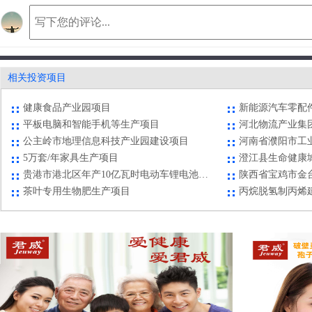
茶叶专用生物肥生产项目
丙烷脱氢制丙烯
贵安新区手机摄像头制造项目
德阳市高新区三
民勤沙井文化创意产品开发建设项目
渤海之星商业一
临夏县北塬特色农产品展示批发销售中心建设项目
萍乡市芦溪县网
相关投资项目
水城经开区高端彩印包装项目
河南信阳高新区
健康食品产业园项目
新能源汽车零配
平板电脑和智能手机等生产项目
河北物流产业集
公主岭市地理信息科技产业园建设项目
5万套/年家具生产项目
澄江县生命健康
贵港市港北区年产10亿瓦时电动车锂电池生产项目
陕西省宝鸡市金
茶叶专用生物肥生产项目
丙烷脱氢制丙烯
贵安新区手机摄像头制造项目
德阳市高新区三
民勤沙井文化创意产品开发建设项目
渤海之星商业一
临夏县北塬特色农产品展示批发销售中心建设项目
萍乡市芦溪县网